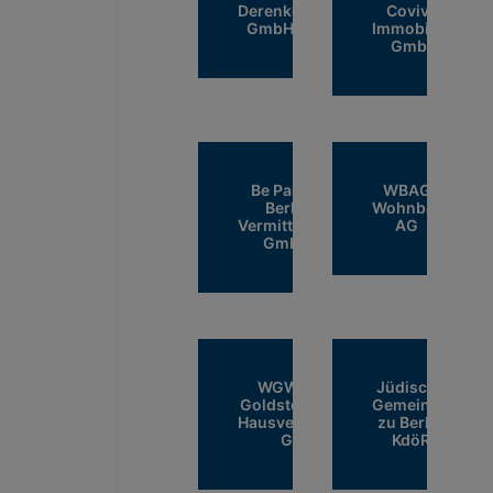
Derenko
Covivio
GmbH
Immobilien
GmbH
Be Part of
WBAG
Berlin
Wohnbar
Vermittlungs
AG
GmbH
WGW – Werz
Jüdische
Goldstein & Werz
Gemeinde
Hausverwaltungs
zu Berlin
GmbH
KdöR