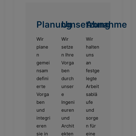
Planung
Umsetzung
Abnahme
Wir
Wir
Wir
plane
setze
halten
n
n Ihre
uns
gemei
Vorga
an
nsam
ben
festge
defini
durch
legte
erte
unser
Arbeit
Vorga
e
sablä
ben
Ingeni
ufe
und
euren
und
integri
und
sorge
eren
Archit
n für
sie in
ekten
eine